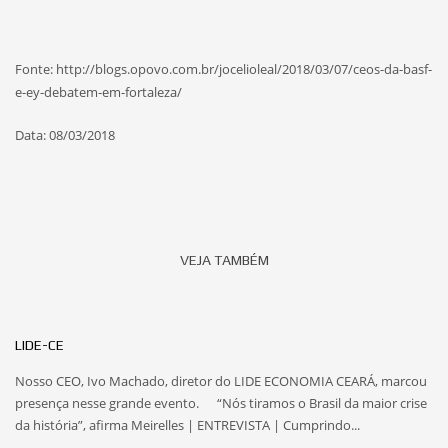
Fonte: http://blogs.opovo.com.br/jocelioleal/2018/03/07/ceos-da-basf-
e-ey-debatem-em-fortaleza/
Data: 08/03/2018
VEJA TAMBÉM
LIDE-CE
Nosso CEO, Ivo Machado, diretor do LIDE ECONOMIA CEARÁ, marcou
presença nesse grande evento. “Nós tiramos o Brasil da maior crise
da história”, afirma Meirelles | ENTREVISTA | Cumprindo...