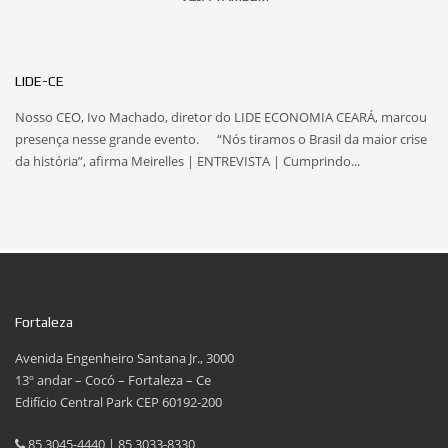
LIDE-CE
Nosso CEO, Ivo Machado, diretor do LIDE ECONOMIA CEARÁ, marcou
presença nesse grande evento. “Nós tiramos o Brasil da maior crise
da história”, afirma Meirelles | ENTREVISTA | Cumprindo...
Fortaleza
Avenida Engenheiro Santana Jr., 3000
13º andar – Cocó – Fortaleza – Ce
Edifício Central Park CEP 60192-200
85 3045-4440 | 85 3033-8330