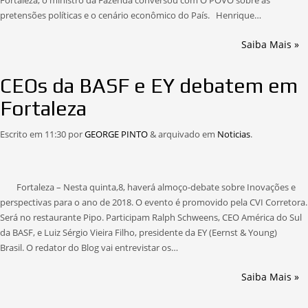
Fortaleza, o ministro da Fazenda conversou com O POVO sobre as
pretensões políticas e o cenário econômico do País. Henrique…
Saiba Mais »
CEOs da BASF e EY debatem em
Fortaleza
Escrito em
11:30
por
GEORGE PINTO
&
arquivado em
Noticias
.
Fortaleza – Nesta quinta,8, haverá almoço-debate sobre Inovações e
perspectivas para o ano de 2018. O evento é promovido pela CVI Corretora.
Será no restaurante Pipo. Participam Ralph Schweens, CEO América do Sul
da BASF, e Luiz Sérgio Vieira Filho, presidente da EY (Eernst & Young)
Brasil. O redator do Blog vai entrevistar os…
Saiba Mais »